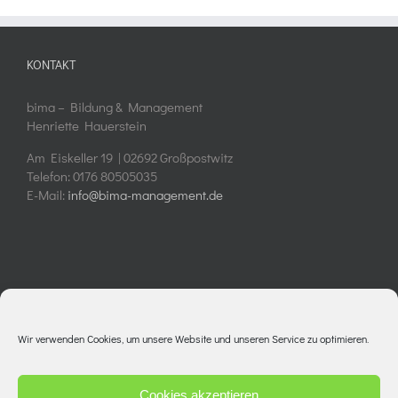
KONTAKT
bima – Bildung & Management
Henriette Hauerstein
Am Eiskeller 19 | 02692 Großpostwitz
Telefon: 0176 80505035
E-Mail:
info@bima-management.de
NÜTZLICHE LINKS
Wir verwenden Cookies, um unsere Website und unseren Service zu optimieren.
Kontakt
AGBs
Cookies akzeptieren